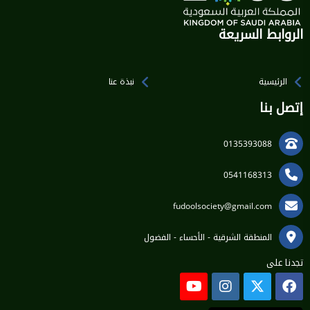
الروابط السريعة
الرئيسية
نبذة عنا
إتصل بنا
0135393088
0541168313
fudoolsociety@gmail.com
المنطقة الشرقية - الأحساء - الفضول
تجدنا على