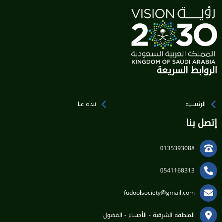
الروابط السريعة
الرئيسية
نبذة عنا
إتصل بنا
0135393088
0541168313
fudoolsociety@gmail.com
المنطقة الشرقية - الأحساء - الفضول